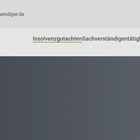
aendiger.de
Insolvenzgutachten
Sachverständigentätig