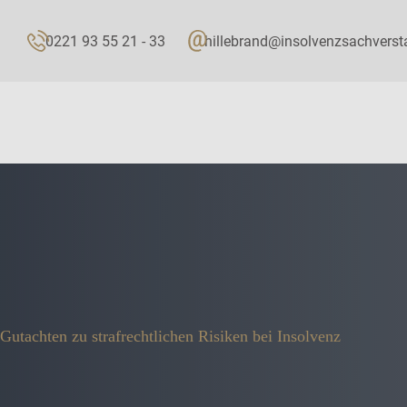
0221 93 55 21 - 33
hillebrand@insolvenzsachverst
Gutachten zu strafrechtlichen Risiken bei Insolvenz