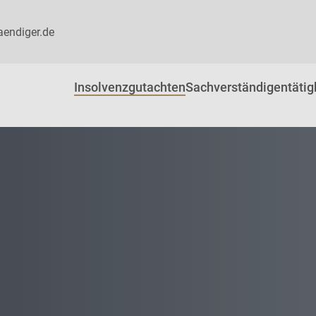
aendiger.de
Insolvenzgutachten
Sachverständigentätig