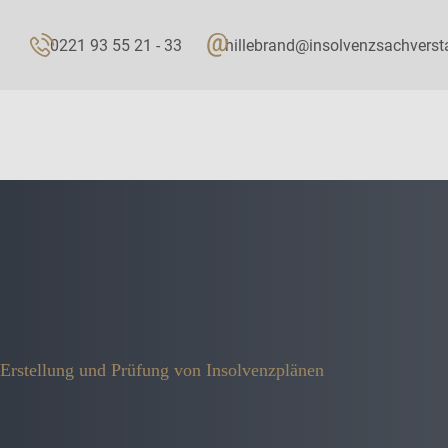
0221 93 55 21 - 33
hillebrand@insolvenzsachverst
Erstellung und Prüfung von Insolvenzplänen